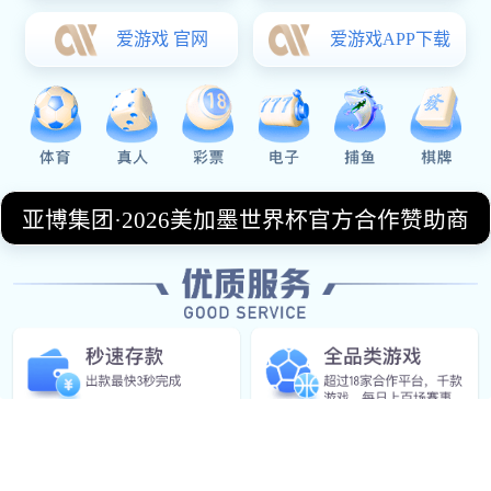
量的碰撞，也是智慧与策略的博弈。通过对比
赛节奏、核心球员、战术调整以及团队协作等
多个方面的分析，可以更加全面地理解现代乒
乓球竞技背后的深层逻辑与魅力。
广东队,战略
博弈
bsports必一·运动必一·运动(b-sports)官网,B-
sports-Bsports,必一·运动(B-Sports)必一·运
动(b-sports)官网,B-sports-Bsports,必一·运动
(B-Sports)
1、两队整体实力与赛前布局分析
广东队在本场比赛中展现出了极强的整体
实力，尤其是在
攻防转换
、
团队协作
、
比赛节
奏
以及
技术稳定性
方面占据一定优势。作为传
统强队，广东队拥有更加成熟的阵容体系，队
员之间配合默契，在开局阶段便通过连续快攻
建立主动权。四川队虽然整体经验略逊一筹，